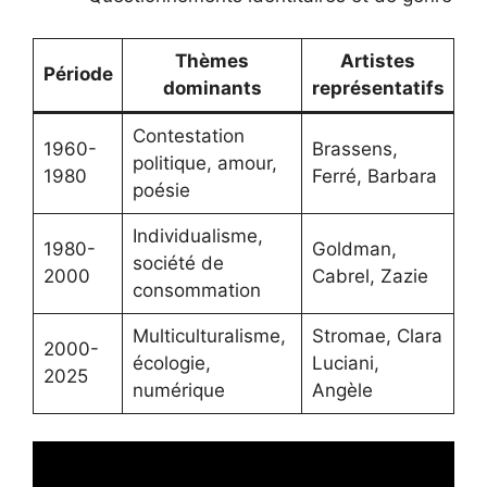
Thèmes
Artistes
Période
dominants
représentatifs
Contestation
1960-
Brassens,
politique, amour,
1980
Ferré, Barbara
poésie
Individualisme,
1980-
Goldman,
société de
2000
Cabrel, Zazie
consommation
Multiculturalisme,
Stromae, Clara
2000-
écologie,
Luciani,
2025
numérique
Angèle