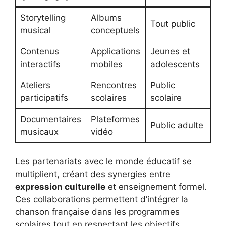
Storytelling
Albums
Tout public
musical
conceptuels
Contenus
Applications
Jeunes et
interactifs
mobiles
adolescents
Ateliers
Rencontres
Public
participatifs
scolaires
scolaire
Documentaires
Plateformes
Public adulte
musicaux
vidéo
Les partenariats avec le monde éducatif se
multiplient, créant des synergies entre
expression culturelle
et enseignement formel.
Ces collaborations permettent d’intégrer la
chanson française dans les programmes
scolaires tout en respectant les objectifs