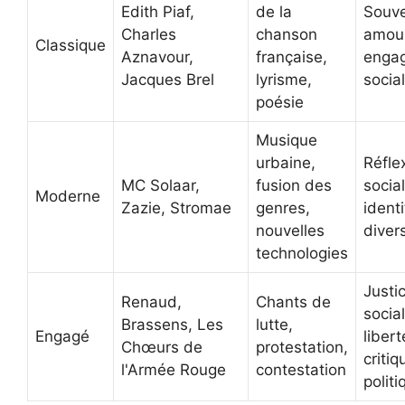
Edith Piaf,
de la
Souve
Charles
chanson
amour
Classique
Aznavour,
française,
enga
Jacques Brel
lyrisme,
social
poésie
Musique
urbaine,
Réfle
MC Solaar,
fusion des
socia
Moderne
Zazie, Stromae
genres,
identi
nouvelles
divers
technologies
Justi
Renaud,
Chants de
social
Brassens, Les
lutte,
Engagé
libert
Chœurs de
protestation,
critiq
l'Armée Rouge
contestation
politi