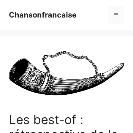
Aller
au
Chansonfrancaise
Menu
contenu
Les best-of :