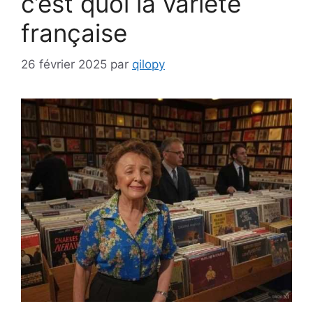
c’est quoi la variété
française
26 février 2025
par
qilopy