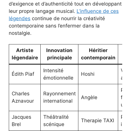
d’exigence et d’authenticité tout en développant
leur propre langage musical.
L’influence de ces
légendes
continue de nourrir la créativité
contemporaine sans l’enfermer dans la
nostalgie.
Artiste
Innovation
Héritier
In
légendaire
principale
contemporain
m
Intensité
Vuln
Édith Piaf
Hoshi
émotionnelle
ass
Pop
Charles
Rayonnement
Angèle
fra
Aznavour
international
univ
Jacques
Théâtralité
Per
Therapie TAXI
Brel
scénique
imm