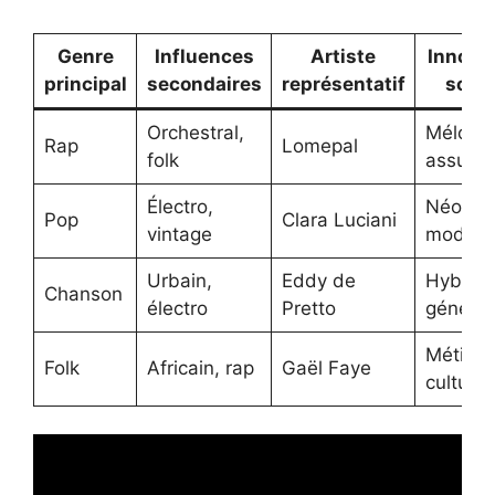
Genre
Influences
Artiste
Innova
principal
secondaires
représentatif
sono
Orchestral,
Mélodic
Rap
Lomepal
folk
assumé
Électro,
Néo-rét
Pop
Clara Luciani
vintage
modern
Urbain,
Eddy de
Hybrida
Chanson
électro
Pretto
général
Métiss
Folk
Africain, rap
Gaël Faye
culturel