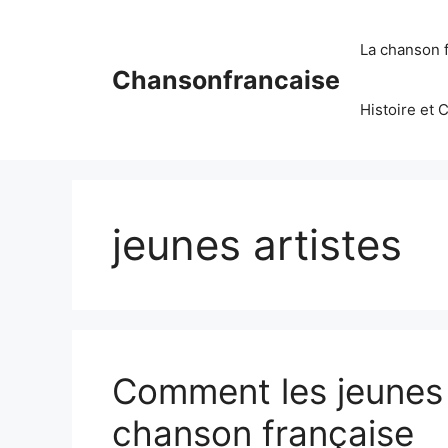
Aller
au
La chanson 
contenu
Chansonfrancaise
Histoire et 
jeunes artistes
Comment les jeunes a
chanson française