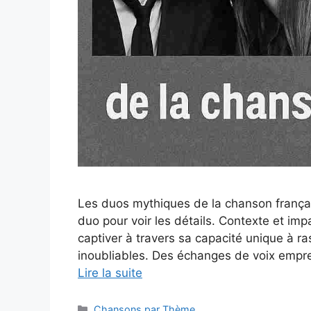
Les duos mythiques de la chanson françai
duo pour voir les détails. Contexte et im
captiver à travers sa capacité unique à r
inoubliables. Des échanges de voix emprei
Lire la suite
Catégories
Chansons par Thème