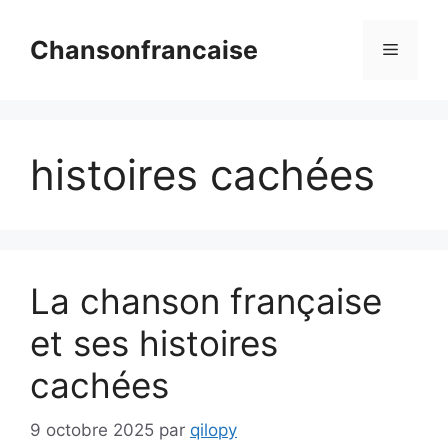
Aller
au
Chansonfrancaise
Menu
contenu
histoires cachées
La chanson française
et ses histoires
cachées
9 octobre 2025
par
qilopy