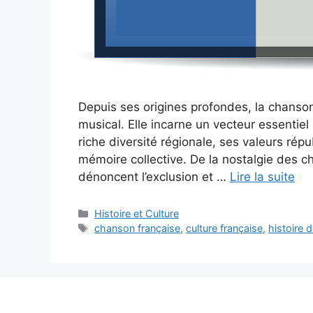
Depuis ses origines profondes, la chanson
musical. Elle incarne un vecteur essentiel d
riche diversité régionale, ses valeurs rép
mémoire collective. De la nostalgie des c
dénoncent l’exclusion et …
Lire la suite
Catégories
Histoire et Culture
Étiquettes
chanson française
,
culture française
,
histoire 