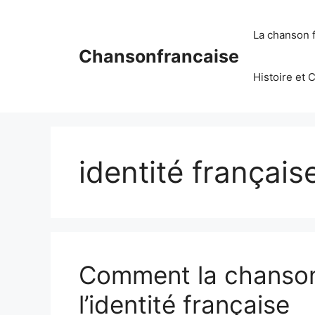
Aller
au
La chanson 
contenu
Chansonfrancaise
Histoire et 
identité français
Comment la chanson 
l’identité française