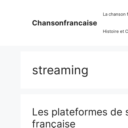
Aller
au
La chanson 
contenu
Chansonfrancaise
Histoire et 
streaming
Les plateformes de 
française