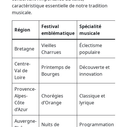
caractéristique essentielle de notre tradition
musicale.
Festival
Spécialité
Fré
Région
emblématique
musicale
mo
Vieilles
Éclectisme
280
Bretagne
Charrues
populaire
spe
Centre-
Printemps de
Découverte et
200
Val de
Bourges
innovation
spe
Loire
Provence-
Alpes-
Chorégies
Classique et
120
Côte
d’Orange
lyrique
spe
d’Azur
Auvergne-
Nuits de
Programmation
150