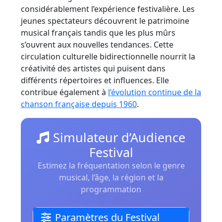
considérablement l’expérience festivalière. Les
jeunes spectateurs découvrent le patrimoine
musical français tandis que les plus mûrs
s’ouvrent aux nouvelles tendances. Cette
circulation culturelle bidirectionnelle nourrit la
créativité des artistes qui puisent dans
différents répertoires et influences. Elle
contribue également à
l’évolution continue de la
chanson française depuis 1960
.
Simulateur d’Audience
Festival
Estimez la fréquentation selon le genre
musical, l’âge, la région et la
programmation
Paramètres du Festival