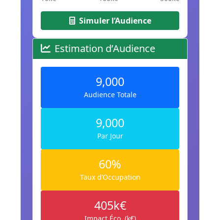
Simuler l’Audience
Estimation d’Audience
9,000
Audience Totale
9,000
Par Jour
60%
Taux d’Occupation
405k€
Impact Éco. (k€)