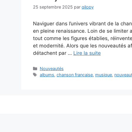
25 septembre 2025
par
qilopy
Naviguer dans l’univers vibrant de la cha
en pleine renaissance. Loin de se limiter a
tout comme les figures établies, réinvente
et modernité. Alors que les nouveautés af
détachent par …
Lire la suite
Catégories
Nouveautés
Étiquettes
albums
,
chanson française
,
musique
,
nouveau