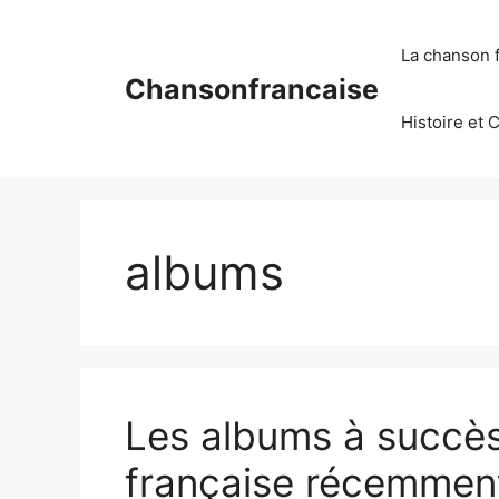
Aller
au
La chanson 
contenu
Chansonfrancaise
Histoire et 
albums
Les albums à succès
française récemment