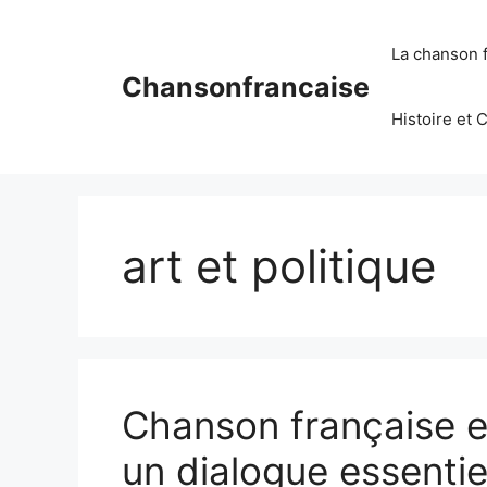
Aller
au
La chanson 
contenu
Chansonfrancaise
Histoire et 
art et politique
Chanson française e
un dialogue essentie