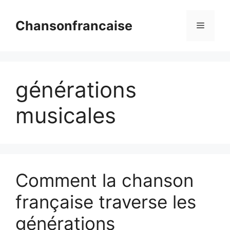
Aller
au
Chansonfrancaise
Menu
contenu
générations
musicales
Comment la chanson
française traverse les
générations