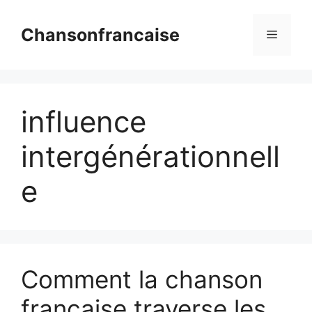
Aller
au
Chansonfrancaise
Menu
contenu
influence
intergénérationnell
e
Comment la chanson
française traverse les