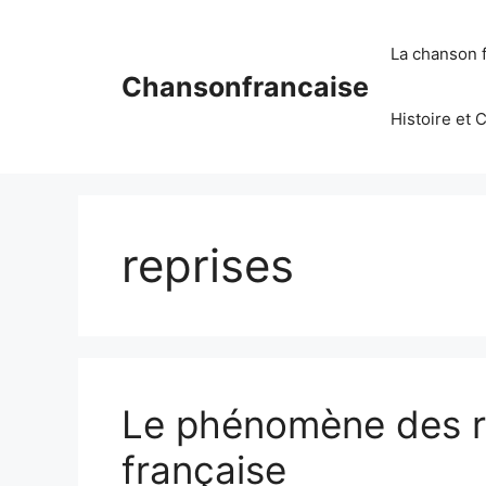
Aller
au
La chanson 
contenu
Chansonfrancaise
Histoire et 
reprises
Le phénomène des r
française