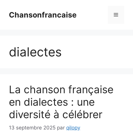
Aller
au
Chansonfrancaise
Menu
contenu
dialectes
La chanson française
en dialectes : une
diversité à célébrer
13 septembre 2025
par
qilopy