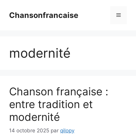
Aller
au
Chansonfrancaise
Menu
contenu
modernité
Chanson française :
entre tradition et
modernité
14 octobre 2025
par
qilopy