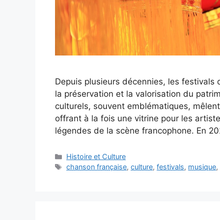
Depuis plusieurs décennies, les festivals
la préservation et la valorisation du pat
culturels, souvent emblématiques, mêlent t
offrant à la fois une vitrine pour les ar
légendes de la scène francophone. En 2
Catégories
Histoire et Culture
Étiquettes
chanson française
,
culture
,
festivals
,
musique