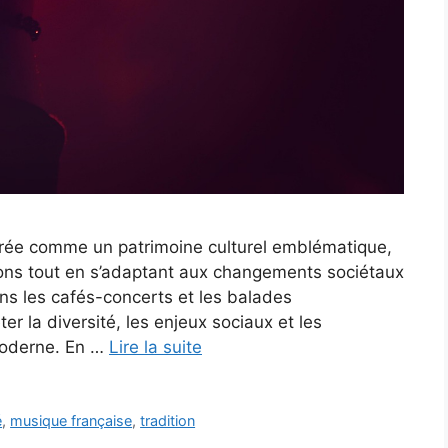
rée comme un patrimoine culturel emblématique,
ions tout en s’adaptant aux changements sociétaux
ns les cafés-concerts et les balades
éter la diversité, les enjeux sociaux et les
 moderne. En …
Lire la suite
é
,
musique française
,
tradition