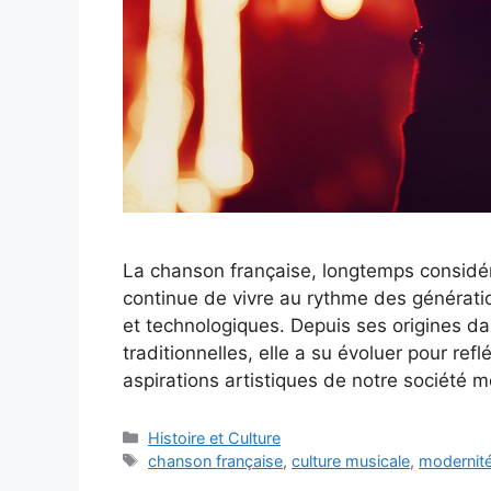
La chanson française, longtemps considé
continue de vivre au rythme des générat
et technologiques. Depuis ses origines da
traditionnelles, elle a su évoluer pour refl
aspirations artistiques de notre société
Catégories
Histoire et Culture
Étiquettes
chanson française
,
culture musicale
,
modernit